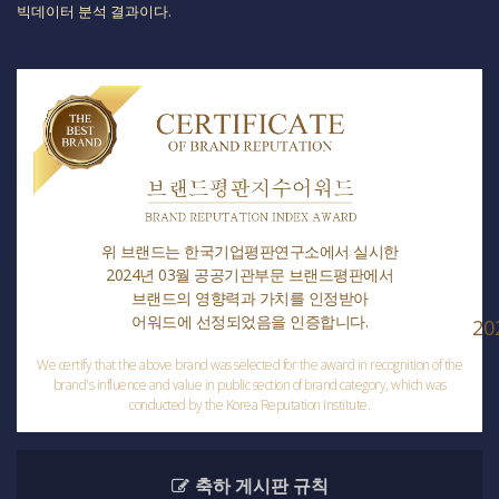
빅데이터 분석 결과이다.​
위 브랜드는 한국기업평판연구소에서 실시한
2024년 03월 공공기관부문 브랜드평판에서
브랜드의 영향력과 가치를 인정받아
어워드에 선정되었음을 인증합니다.
20
We certify that the above brand was selected for the award in recognition of the
brand's influence and value in public section of brand category, which was
conducted by the Korea Reputation Institute.
축하 게시판 규칙