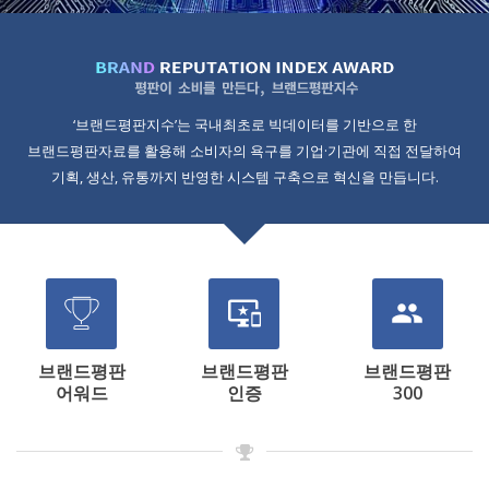
‘브랜드평판지수’는 국내최초로 빅데이터를 기반으로 한
브랜드평판자료를 활용해 소비자의 욕구를 기업·기관에 직접 전달하여
기획, 생산, 유통까지 반영한 시스템 구축으로 혁신을 만듭니다.
important_devices
people
브랜드평판
브랜드평판
브랜드평판
어워드
인증
300